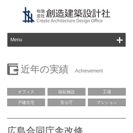
Ski
to
Menu
con
近年の実績
オフィス
福祉施設
工場
戸建住宅
官公庁
マンション
広島合同庁舎改修