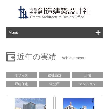
Ski
to
Menu
con
近年の実績
オフィス
福祉施設
工場
戸建住宅
官公庁
マンション