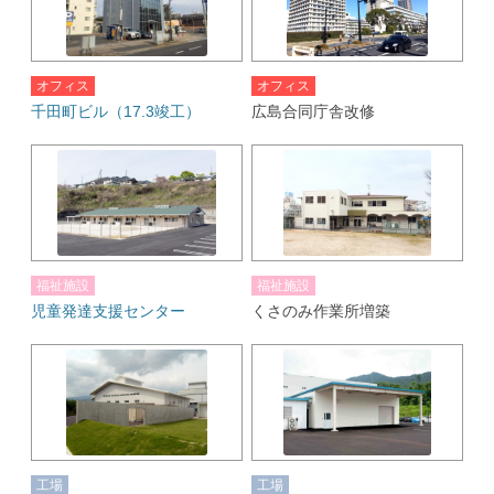
オフィス
オフィス
千田町ビル（17.3竣工）
広島合同庁舎改修
福祉施設
福祉施設
児童発達支援センター
くさのみ作業所増築
工場
工場