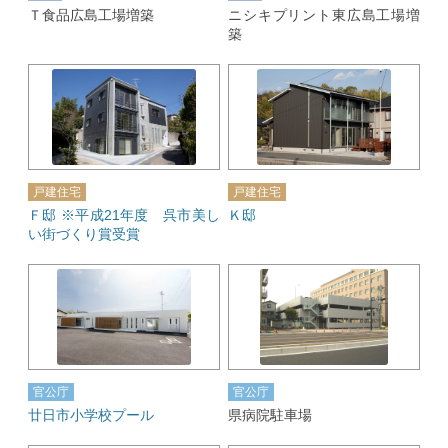
Ｔ食品広島工場増築
ニシキプリント東広島工場増
築
戸建住宅
戸建住宅
Ｆ邸 ※平成21年度 呉市美し
Ｋ邸
い街づくり賞受賞
官公庁
官公庁
廿日市小学校プール
県病院駐車場