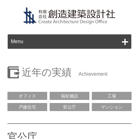
Ski
to
Menu
con
近年の実績
オフィス
福祉施設
工場
戸建住宅
官公庁
マンション
官公庁