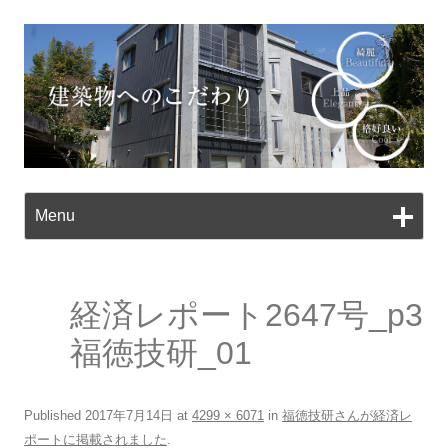
Ski
to
Menu
con
経済レポート2647号_p3
福徳技研_01
Published
2017年7月14日
at
4299 × 6071
in
福徳技研さんが経済レ
ポートに掲載されました
.