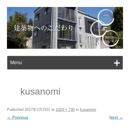
Ski
to
Menu
con
kusanomi
Published
2017年2月23日
at
1024 × 730
in
kusanomi
.
← Previous
Next →