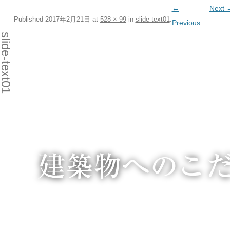
←
Next 
Published
2017年2月21日
at
528 × 99
in
slide-text01
.
Previous
lide-text01