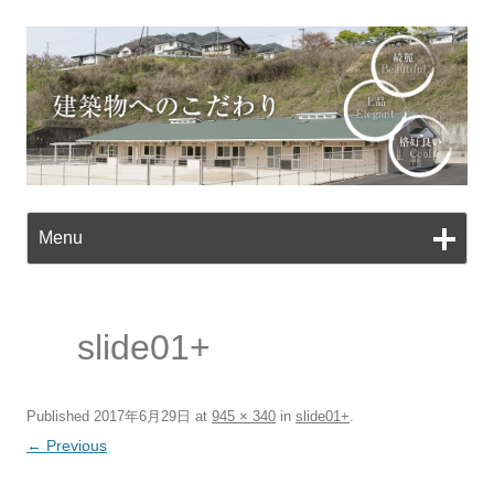
Ski
to
Menu
con
slide01+
Published
2017年6月29日
at
945 × 340
in
slide01+
.
← Previous