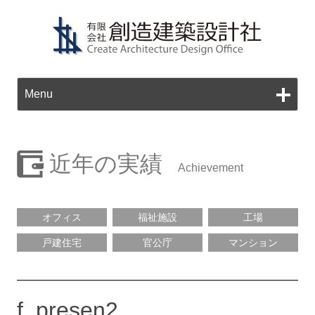
Ski
to
Menu
con
近年の実績
オフィス
福祉施設
工場
戸建住宅
官公庁
マンション
f_presen2