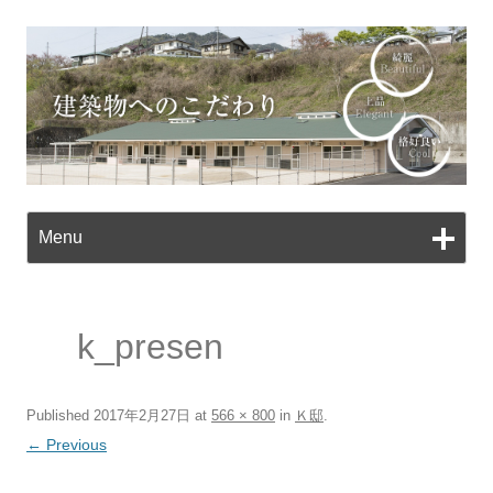
Ski
to
Menu
con
k_presen
Published
2017年2月27日
at
566 × 800
in
Ｋ邸
.
← Previous